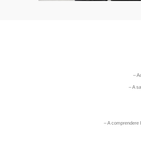
– Ad
– A sa
– A comprendere l’