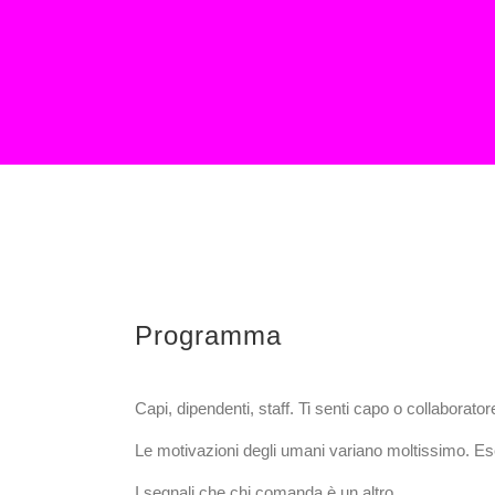
Programma
Capi, dipendenti, staff. Ti senti capo o collaborato
Le motivazioni degli umani variano moltissimo. Es
I segnali che chi comanda è un altro.