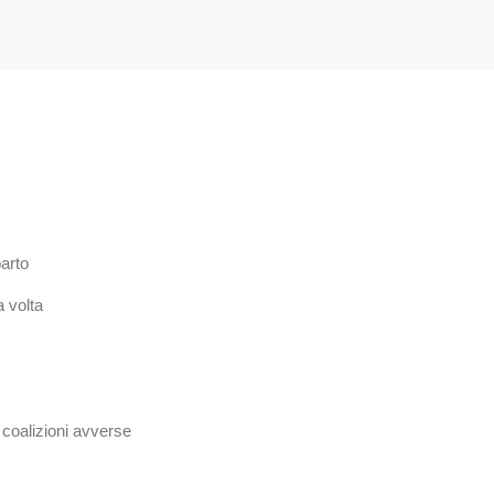
parto
a volta
 coalizioni avverse