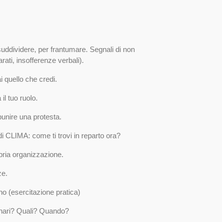
suddividere, per frantumare. Segnali di non
rati, insofferenze verbali).
i quello che credi.
 il tuo ruolo.
punire una protesta.
i CLIMA: come ti trovi in reparto ora?
ria organizzazione.
ze.
o (esercitazione pratica)
inari? Quali? Quando?